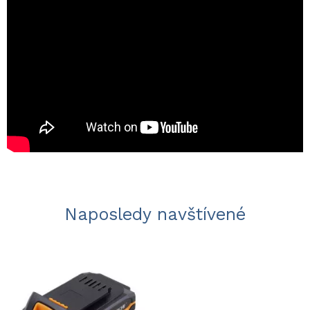
Naposledy navštívené