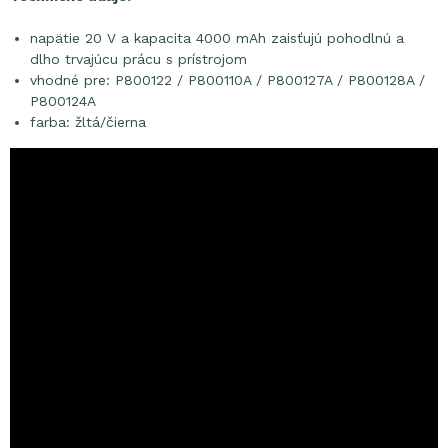
napätie 20 V a kapacita 4000 mAh zaisťujú pohodlnú a
dlho trvajúcu prácu s prístrojom
vhodné pre: P800122 / P800110A / P800127A / P800128A /
P800124A
farba: žltá/čierna