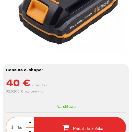
Cena na e-shope:
40
€
s DPH / ks
32,5203 €
bez DPH / ks
Na sklade
ks
Pridať do košíka