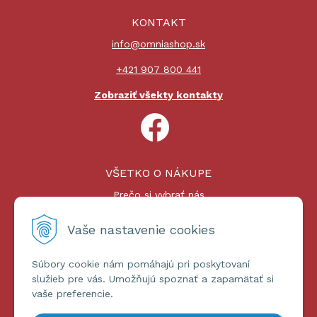
KONTAKT
info@omniashop.sk
+421 907 800 441
Zobraziť všekty kontakty
VŠETKO O NÁKUPE
Prečo si vybrať nás
Nákupný proces
Platby a doprava
Vaše nastavenie cookies
Reklamačný poriadok
Súbory cookie nám pomáhajú pri poskytovaní
ĎALŠIE INFORMÁCIE
služieb pre vás. Umožňujú spoznať a zapamätať si
vaše preferencie.
Certifikáty
Obchodné podmienky